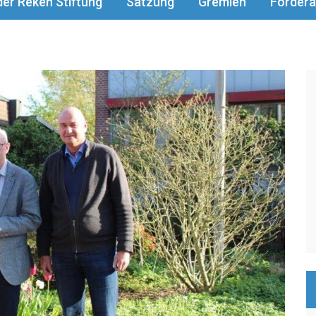
er Reken Stiftung
Satzung
Gremien
Fördera