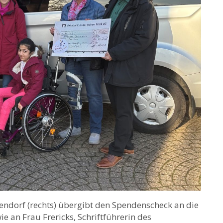
endorf (rechts) übergibt den Spendenscheck an die
e an Frau Frericks, Schriftführerin des