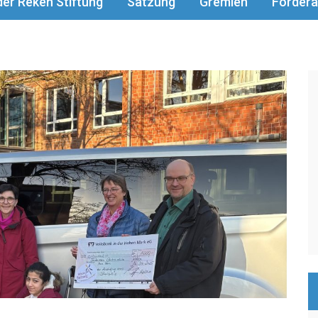
er Reken Stiftung
Satzung
Gremien
Fördera